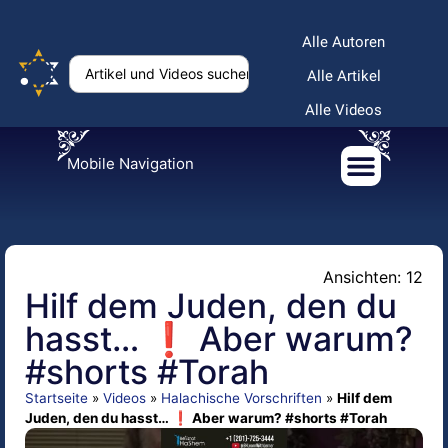
Alle Autoren
Alle Artikel
Alle Videos
Mobile Navigation
Ansichten: 12
Hilf dem Juden, den du
hasst… ❗ Aber warum?
#shorts #Torah
Startseite
»
Videos
»
Halachische Vorschriften
»
Hilf dem
Juden, den du hasst… ❗ Aber warum? #shorts #Torah