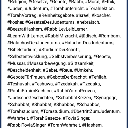
#Religion, #Gesetze, #Gebote, #Rabbi, #Moral, #Ethik,
#Juden, #Judentum, #Torahunterricht, #Torahlektion,
#TorahVortrag, #Reinheitsgebote, #Israel, #koscher,
#kosher, #GesetzeDesJudentums, #hebräisch,
#BeezratHashem, #RabbiLevLeibLerner,
#LearnWithLerner, #RabbiMizrachi, #jüdisch, #Rambam,
#HalachosDesJudentums, #HalachotDesJudentums,
#Bibelstudium, #StudiumDerSchrift,
#Selbstentwicklung, #Selbstverbesserung, #Gebete,
#Mussar, #Mussarbewegung, #Sittsamkeit,
#Bescheidenheit, #Gebet, #Reue, #Umkehr,
#GeboteFürFrauen, #GeboteDerBrachot, #Tefillah,
#Teshuvah, #Teshuwa, #Tzedakah, #Tzedaka,
#RabbiEfraimKachlon, #RabbiYaronReuven,
#JüdischeGeschichten, #SchabbatKerzen, #Synagoge,
#Schabbat, #Shabbat, #Shabbos, #Schabbos,
#Torahstudium, #Torastudium, #ÜbertrittZumJudentum,
#Wahrheit, #TorahGesetze, #ToviaSinger,
#RabbiToviaSinger, #TorahWahrheit, #Hashem,