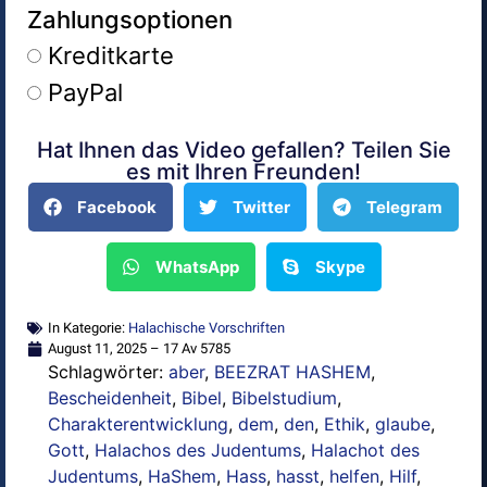
Zahlungsoptionen
Kreditkarte
PayPal
Hat Ihnen das Video gefallen? Teilen Sie
Alternative:
es mit Ihren Freunden!
Facebook
Twitter
Telegram
WhatsApp
Skype
In Kategorie:
Halachische Vorschriften
August 11, 2025 – 17 Av 5785
Schlagwörter:
aber
,
BEEZRAT HASHEM
,
Bescheidenheit
,
Bibel
,
Bibelstudium
,
Charakterentwicklung
,
dem
,
den
,
Ethik
,
glaube
,
Gott
,
Halachos des Judentums
,
Halachot des
Judentums
,
HaShem
,
Hass
,
hasst
,
helfen
,
Hilf
,