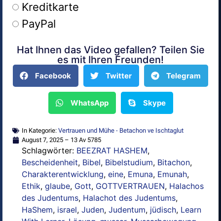
Kreditkarte
PayPal
Hat Ihnen das Video gefallen? Teilen Sie
Alternative:
es mit Ihren Freunden!
Facebook
Twitter
Telegram
WhatsApp
Skype
In Kategorie:
Vertrauen und Mühe - Betachon ve Ischtaglut
August 7, 2025 – 13 Av 5785
Schlagwörter:
BEEZRAT HASHEM
,
Bescheidenheit
,
Bibel
,
Bibelstudium
,
Bitachon
,
Charakterentwicklung
,
eine
,
Emuna
,
Emunah
,
Ethik
,
glaube
,
Gott
,
GOTTVERTRAUEN
,
Halachos
des Judentums
,
Halachot des Judentums
,
HaShem
,
israel
,
Juden
,
Judentum
,
jüdisch
,
Learn