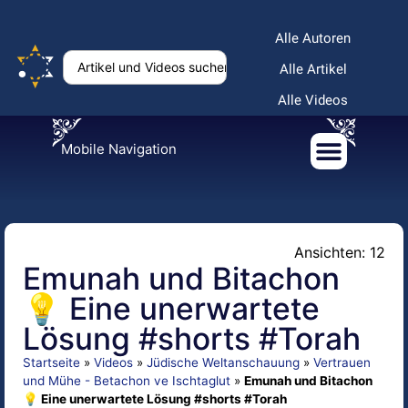
Alle Autoren
Alle Artikel
Alle Videos
Mobile Navigation
Ansichten: 12
Emunah und Bitachon
💡 Eine unerwartete
Lösung #shorts #Torah
Startseite
»
Videos
»
Jüdische Weltanschauung
»
Vertrauen
und Mühe - Betachon ve Ischtaglut
»
Emunah und Bitachon
💡 Eine unerwartete Lösung #shorts #Torah