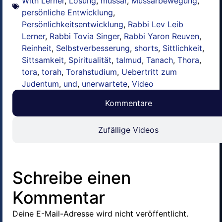
With Lerner
,
Lösung
,
mussar
,
Mussarbewegung
,
persönliche Entwicklung
,
Persönlichkeitsentwicklung
,
Rabbi Lev Leib
Lerner
,
Rabbi Tovia Singer
,
Rabbi Yaron Reuven
,
Reinheit
,
Selbstverbesserung
,
shorts
,
Sittlichkeit
,
Sittsamkeit
,
Spiritualität
,
talmud
,
Tanach
,
Thora
,
tora
,
torah
,
Torahstudium
,
Uebertritt zum
Judentum
,
und
,
unerwartete
,
Video
Kommentare
Zufällige Videos
Schreibe einen
Kommentar
Deine E-Mail-Adresse wird nicht veröffentlicht.