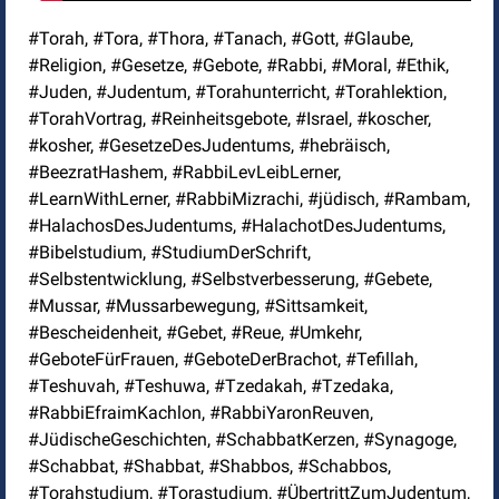
#Torah, #Tora, #Thora, #Tanach, #Gott, #Glaube,
#Religion, #Gesetze, #Gebote, #Rabbi, #Moral, #Ethik,
#Juden, #Judentum, #Torahunterricht, #Torahlektion,
#TorahVortrag, #Reinheitsgebote, #Israel, #koscher,
#kosher, #GesetzeDesJudentums, #hebräisch,
#BeezratHashem, #RabbiLevLeibLerner,
#LearnWithLerner, #RabbiMizrachi, #jüdisch, #Rambam,
#HalachosDesJudentums, #HalachotDesJudentums,
#Bibelstudium, #StudiumDerSchrift,
#Selbstentwicklung, #Selbstverbesserung, #Gebete,
#Mussar, #Mussarbewegung, #Sittsamkeit,
#Bescheidenheit, #Gebet, #Reue, #Umkehr,
#GeboteFürFrauen, #GeboteDerBrachot, #Tefillah,
#Teshuvah, #Teshuwa, #Tzedakah, #Tzedaka,
#RabbiEfraimKachlon, #RabbiYaronReuven,
#JüdischeGeschichten, #SchabbatKerzen, #Synagoge,
#Schabbat, #Shabbat, #Shabbos, #Schabbos,
#Torahstudium, #Torastudium, #ÜbertrittZumJudentum,