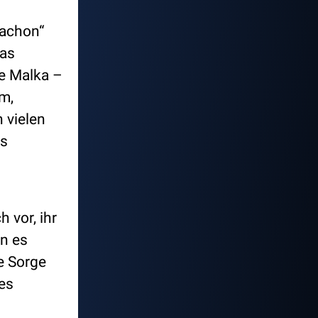
tachon“
das
e Malka –
em,
 vielen
ns
 vor, ihr
nn es
e Sorge
ues