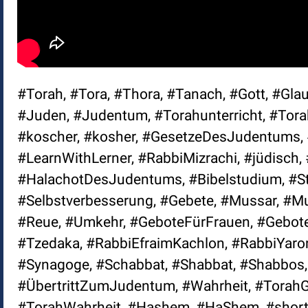
#Torah, #Tora, #Thora, #Tanach, #Gott, #Glau
#Juden, #Judentum, #Torahunterricht, #Torahl
#koscher, #kosher, #GesetzeDesJudentums, 
#LearnWithLerner, #RabbiMizrachi, #jüdisc
#HalachotDesJudentums, #Bibelstudium, #St
#Selbstverbesserung, #Gebete, #Mussar, #Mu
#Reue, #Umkehr, #GeboteFürFrauen, #Gebote
#Tzedaka, #RabbiEfraimKachlon, #RabbiYaro
#Synagoge, #Schabbat, #Shabbat, #Shabbos,
#ÜbertrittZumJudentum, #Wahrheit, #TorahGe
#TorahWahrheit, #Hashem, #HaShem, #short