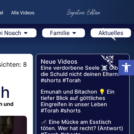
el
Alle Videos
ei Noach
Familie
Aktuelles
Open
Neue Videos
ichten: 8
Eine verdorbene Seele ☠️ Gib
e
die Schuld nicht deinen Eltern!
#shorts #Torah
ah
Emunah und Bitachon 💡 Ein
tiefer Blick auf göttliches
h und
Eingreifen in unser Leben
#Torah #shorts
🦟 Eine Mücke am Esstisch
töten. Wer hat recht? (Antwort)