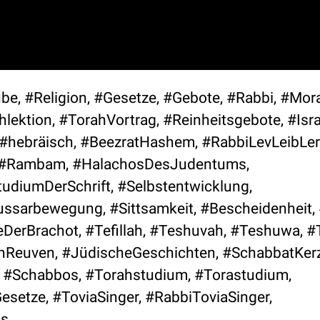
be, #Religion, #Gesetze, #Gebote, #Rabbi, #Moral
ektion, #TorahVortrag, #Reinheitsgebote, #Isra
#hebräisch, #BeezratHashem, #RabbiLevLeibLer
h, #Rambam, #HalachosDesJudentums,
udiumDerSchrift, #Selbstentwicklung,
ssarbewegung, #Sittsamkeit, #Bescheidenheit, 
DerBrachot, #Tefillah, #Teshuvah, #Teshuwa, #
nReuven, #JüdischeGeschichten, #SchabbatKer
 #Schabbos, #Torahstudium, #Torastudium,
setze, #ToviaSinger, #RabbiToviaSinger,
s.