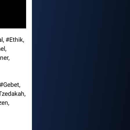
, #Ethik,
el,
ner,
#Gebet,
Tzedakah,
zen,