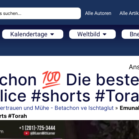
Alle Autoren
Alle Artik
Kalendertage
Weltbild
Bn
Ans
chon 💯 Die best
lice #shorts #Tor
ertrauen und Mühe - Betachon ve Ischtaglut
»
Emuna
rts #Torah