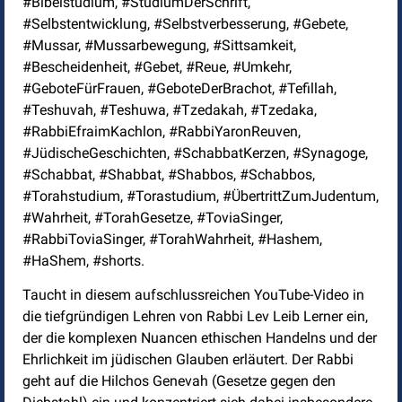
#Bibelstudium, #StudiumDerSchrift,
#Selbstentwicklung, #Selbstverbesserung, #Gebete,
#Mussar, #Mussarbewegung, #Sittsamkeit,
#Bescheidenheit, #Gebet, #Reue, #Umkehr,
#GeboteFürFrauen, #GeboteDerBrachot, #Tefillah,
#Teshuvah, #Teshuwa, #Tzedakah, #Tzedaka,
#RabbiEfraimKachlon, #RabbiYaronReuven,
#JüdischeGeschichten, #SchabbatKerzen, #Synagoge,
#Schabbat, #Shabbat, #Shabbos, #Schabbos,
#Torahstudium, #Torastudium, #ÜbertrittZumJudentum,
#Wahrheit, #TorahGesetze, #ToviaSinger,
#RabbiToviaSinger, #TorahWahrheit, #Hashem,
#HaShem, #shorts.
Taucht in diesem aufschlussreichen YouTube-Video in
die tiefgründigen Lehren von Rabbi Lev Leib Lerner ein,
der die komplexen Nuancen ethischen Handelns und der
Ehrlichkeit im jüdischen Glauben erläutert. Der Rabbi
geht auf die Hilchos Genevah (Gesetze gegen den