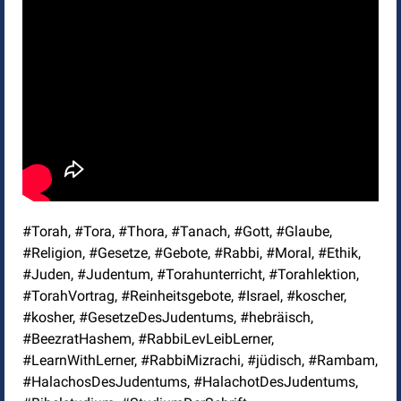
#Torah, #Tora, #Thora, #Tanach, #Gott, #Glaube,
#Religion, #Gesetze, #Gebote, #Rabbi, #Moral, #Ethik,
#Juden, #Judentum, #Torahunterricht, #Torahlektion,
#TorahVortrag, #Reinheitsgebote, #Israel, #koscher,
#kosher, #GesetzeDesJudentums, #hebräisch,
#BeezratHashem, #RabbiLevLeibLerner,
#LearnWithLerner, #RabbiMizrachi, #jüdisch, #Rambam,
#HalachosDesJudentums, #HalachotDesJudentums,