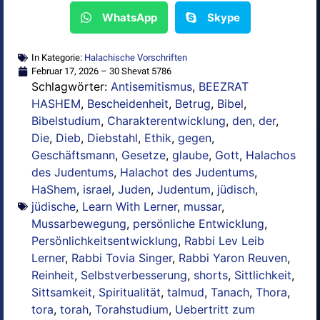
WhatsApp
Skype
In Kategorie:
Halachische Vorschriften
Februar 17, 2026 – 30 Shevat 5786
Schlagwörter:
Antisemitismus
,
BEEZRAT
HASHEM
,
Bescheidenheit
,
Betrug
,
Bibel
,
Bibelstudium
,
Charakterentwicklung
,
den
,
der
,
Die
,
Dieb
,
Diebstahl
,
Ethik
,
gegen
,
Geschäftsmann
,
Gesetze
,
glaube
,
Gott
,
Halachos
des Judentums
,
Halachot des Judentums
,
HaShem
,
israel
,
Juden
,
Judentum
,
jüdisch
,
jüdische
,
Learn With Lerner
,
mussar
,
Mussarbewegung
,
persönliche Entwicklung
,
Persönlichkeitsentwicklung
,
Rabbi Lev Leib
Lerner
,
Rabbi Tovia Singer
,
Rabbi Yaron Reuven
,
Reinheit
,
Selbstverbesserung
,
shorts
,
Sittlichkeit
,
Sittsamkeit
,
Spiritualität
,
talmud
,
Tanach
,
Thora
,
tora
,
torah
,
Torahstudium
,
Uebertritt zum