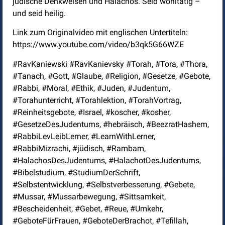
jüdische Denkweisen und Halachos. Seid wohltätig –
und seid heilig.
Link zum Originalvideo mit englischen Untertiteln:
https://www.youtube.com/video/b3qk5G66WZE
#RavKaniewski #RavKanievsky #Torah, #Tora, #Thora,
#Tanach, #Gott, #Glaube, #Religion, #Gesetze, #Gebote,
#Rabbi, #Moral, #Ethik, #Juden, #Judentum,
#Torahunterricht, #Torahlektion, #TorahVortrag,
#Reinheitsgebote, #Israel, #koscher, #kosher,
#GesetzeDesJudentums, #hebräisch, #BeezratHashem,
#RabbiLevLeibLerner, #LearnWithLerner,
#RabbiMizrachi, #jüdisch, #Rambam,
#HalachosDesJudentums, #HalachotDesJudentums,
#Bibelstudium, #StudiumDerSchrift,
#Selbstentwicklung, #Selbstverbesserung, #Gebete,
#Mussar, #Mussarbewegung, #Sittsamkeit,
#Bescheidenheit, #Gebet, #Reue, #Umkehr,
#GeboteFürFrauen, #GeboteDerBrachot, #Tefillah,