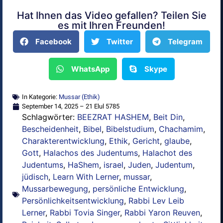
Hat Ihnen das Video gefallen? Teilen Sie
Alternative:
es mit Ihren Freunden!
Facebook
Twitter
Telegram
WhatsApp
Skype
In Kategorie:
Mussar (Ethik)
September 14, 2025 – 21 Elul 5785
Schlagwörter:
BEEZRAT HASHEM
,
Beit Din
,
Bescheidenheit
,
Bibel
,
Bibelstudium
,
Chachamim
,
Charakterentwicklung
,
Ethik
,
Gericht
,
glaube
,
Gott
,
Halachos des Judentums
,
Halachot des
Judentums
,
HaShem
,
israel
,
Juden
,
Judentum
,
jüdisch
,
Learn With Lerner
,
mussar
,
Mussarbewegung
,
persönliche Entwicklung
,
Persönlichkeitsentwicklung
,
Rabbi Lev Leib
Lerner
,
Rabbi Tovia Singer
,
Rabbi Yaron Reuven
,