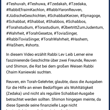
#Teshuvah, #Teshuwa, #Tzedakah, #Tzedaka,
#RabbiEfraimKachlon, #RabbiYaronReuven,
#JüdischeGeschichten, #SchabbatKerzen, #Synagoge,
#Schabbat, #Shabbat, #Shabbos, #Schabbos,
#Torahstudium, #Torastudium, #ÜbertrittZumJudentum,
#Wahrheit, #TorahGesetze, #ToviaSinger,
#RabbiToviaSinger, #TorahWahrheit, #Hashem,
#HaShem, #shorts.
In diesem Video erzählt Rabbi Lev Leib Lerner eine
faszinierende Geschichte über zwei Freunde, Reuven
und Shimon, die Rat bei dem großen Weisen Rabbi
Chaim Kaniewski suchten.
Reuven, ein Torah-Gelehrter, glaubte, dass die Ausgaben
für die Hilfe an einen Bedürftigen als Wohltätigkeit
(Zedaka) und nicht als reguläre Schabbat-Ausgabe
betrachtet werden sollten. Shimon hingegen meinte, da
diese Spende seine finanzielle Lage nicht