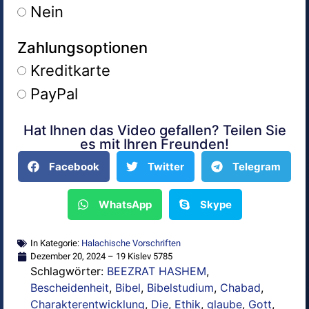
Nein
Zahlungsoptionen
Kreditkarte
PayPal
Hat Ihnen das Video gefallen? Teilen Sie
Alternative:
es mit Ihren Freunden!
Facebook
Twitter
Telegram
WhatsApp
Skype
In Kategorie:
Halachische Vorschriften
Dezember 20, 2024 – 19 Kislev 5785
Schlagwörter:
BEEZRAT HASHEM
,
Bescheidenheit
,
Bibel
,
Bibelstudium
,
Chabad
,
Charakterentwicklung
,
Die
,
Ethik
,
glaube
,
Gott
,