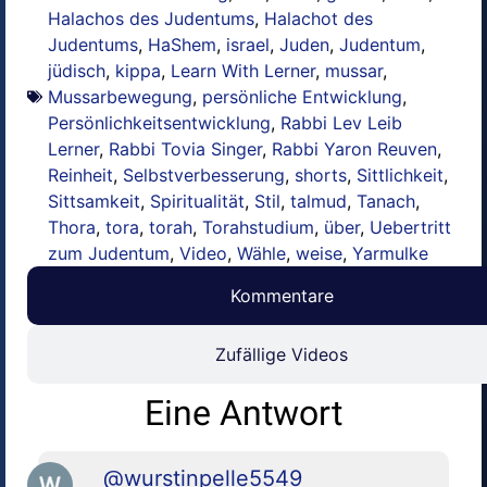
Halachos des Judentums
,
Halachot des
Judentums
,
HaShem
,
israel
,
Juden
,
Judentum
,
jüdisch
,
kippa
,
Learn With Lerner
,
mussar
,
Mussarbewegung
,
persönliche Entwicklung
,
Persönlichkeitsentwicklung
,
Rabbi Lev Leib
Lerner
,
Rabbi Tovia Singer
,
Rabbi Yaron Reuven
,
Reinheit
,
Selbstverbesserung
,
shorts
,
Sittlichkeit
,
Sittsamkeit
,
Spiritualität
,
Stil
,
talmud
,
Tanach
,
Thora
,
tora
,
torah
,
Torahstudium
,
über
,
Uebertritt
zum Judentum
,
Video
,
Wähle
,
weise
,
Yarmulke
Kommentare
Zufällige Videos
Eine Antwort
@wurstinpelle5549