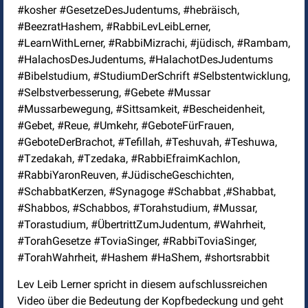
#kosher #GesetzeDesJudentums, #hebräisch,
#BeezratHashem, #RabbiLevLeibLerner,
#LearnWithLerner, #RabbiMizrachi, #jüdisch, #Rambam,
#HalachosDesJudentums, #HalachotDesJudentums
#Bibelstudium, #StudiumDerSchrift #Selbstentwicklung,
#Selbstverbesserung, #Gebete #Mussar
#Mussarbewegung, #Sittsamkeit, #Bescheidenheit,
#Gebet, #Reue, #Umkehr, #GeboteFürFrauen,
#GeboteDerBrachot, #Tefillah, #Teshuvah, #Teshuwa,
#Tzedakah, #Tzedaka, #RabbiEfraimKachlon,
#RabbiYaronReuven, #JüdischeGeschichten,
#SchabbatKerzen, #Synagoge #Schabbat ,#Shabbat,
#Shabbos, #Schabbos, #Torahstudium, #Mussar,
#Torastudium, #ÜbertrittZumJudentum, #Wahrheit,
#TorahGesetze #ToviaSinger, #RabbiToviaSinger,
#TorahWahrheit, #Hashem #HaShem, #shortsrabbit
Lev Leib Lerner spricht in diesem aufschlussreichen
Video über die Bedeutung der Kopfbedeckung und geht