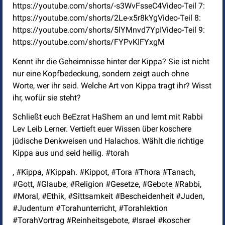
https://youtube.com/shorts/-s3WvFsseC4Video-Teil 7:
https://youtube.com/shorts/2Le-x5r8kYgVideo-Teil 8:
https://youtube.com/shorts/5lYMnvd7YpIVideo-Teil 9:
https://youtube.com/shorts/FYPvKIFYxgM
Kennt ihr die Geheimnisse hinter der Kippa? Sie ist nicht
nur eine Kopfbedeckung, sondern zeigt auch ohne
Worte, wer ihr seid. Welche Art von Kippa tragt ihr? Wisst
ihr, wofür sie steht?
Schließt euch BeEzrat HaShem an und lernt mit Rabbi
Lev Leib Lerner. Vertieft euer Wissen über koschere
jüdische Denkweisen und Halachos. Wählt die richtige
Kippa aus und seid heilig. #torah
, #Kippa, #Kippah. #Kippot, #Tora #Thora #Tanach,
#Gott, #Glaube, #Religion #Gesetze, #Gebote #Rabbi,
#Moral, #Ethik, #Sittsamkeit #Bescheidenheit #Juden,
#Judentum #Torahunterricht, #Torahlektion
#TorahVortrag #Reinheitsgebote, #Israel #koscher