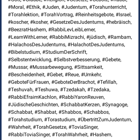
#Moral, #Ethik, #Juden, #Judentum, #Torahunterricht,
#Torahlektion, #TorahVortrag, #Reinheitsgebote, #Israel,
#koscher, #kosher, #GesetzeDesJudentums, #hebräisch,
#BeezratHashem, #RabbiLevLeibLerner,
#LearnWithLerner, #RabbiMizrachi, #jüdisch, #Rambam,
#HalachosDesJudentums, #HalachotDesJudentums,
#Bibelstudium, #StudiumDerSchrift,
#Selbstentwicklung, #Selbstverbesserung, #Gebete,
#Mussar, #Mussarbewegung, #Sittsamkeit,
#Bescheidenheit, #Gebet, #Reue, #Umkehr,
#GeboteFürFrauen, #GeboteDerBrachot, #Tefillah,
#Teshuvah, #Teshuwa, #Tzedakah, #Tzedaka,
#RabbiEfraimKachlon, #RabbiYaronReuven,
#JüdischeGeschichten, #SchabbatKerzen, #Synagoge,
#Schabbat, #Shabbat, #Shabbos, #Schabbos,
#Torahstudium, #Torastudium, #ÜbertrittZumJudentum,
#Wahrheit, #TorahGesetze, #ToviaSinger,
#RabbiToviaSinger, #TorahWahrheit, #Hashem,