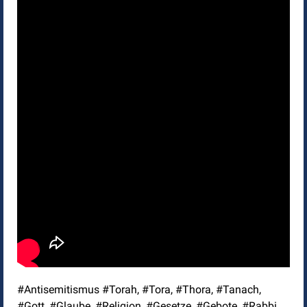
#Antisemitismus #Torah, #Tora, #Thora, #Tanach,
#Gott, #Glaube, #Religion, #Gesetze, #Gebote, #Rabbi,