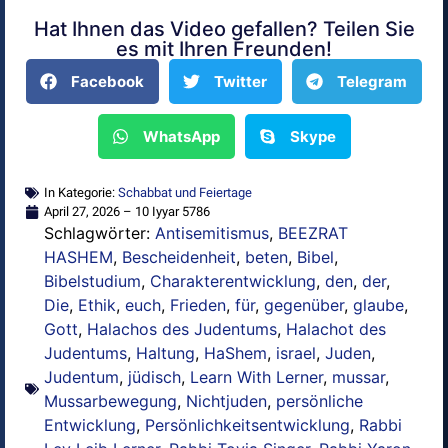
Hat Ihnen das Video gefallen? Teilen Sie
Alternative:
es mit Ihren Freunden!
Facebook
Twitter
Telegram
WhatsApp
Skype
In Kategorie:
Schabbat und Feiertage
April 27, 2026 – 10 Iyyar 5786
Schlagwörter:
Antisemitismus
,
BEEZRAT
HASHEM
,
Bescheidenheit
,
beten
,
Bibel
,
Bibelstudium
,
Charakterentwicklung
,
den
,
der
,
Die
,
Ethik
,
euch
,
Frieden
,
für
,
gegenüber
,
glaube
,
Gott
,
Halachos des Judentums
,
Halachot des
Judentums
,
Haltung
,
HaShem
,
israel
,
Juden
,
Judentum
,
jüdisch
,
Learn With Lerner
,
mussar
,
Mussarbewegung
,
Nichtjuden
,
persönliche
Entwicklung
,
Persönlichkeitsentwicklung
,
Rabbi