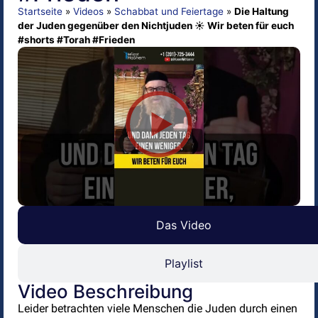
Startseite
»
Videos
»
Schabbat und Feiertage
»
Die Haltung
der Juden gegenüber den Nichtjuden ☀️ Wir beten für euch
#shorts #Torah #Frieden
Das Video
Playlist
Video Beschreibung
Leider betrachten viele Menschen die Juden durch einen