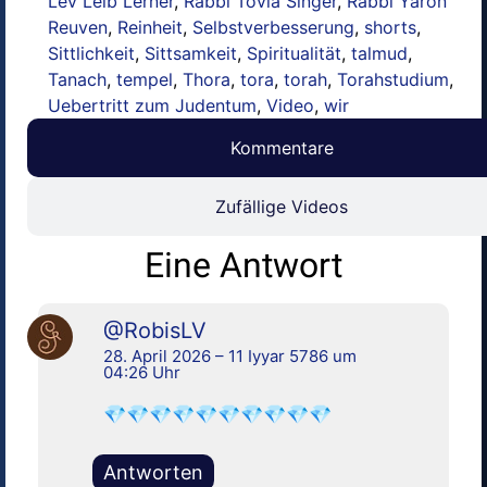
Lev Leib Lerner
,
Rabbi Tovia Singer
,
Rabbi Yaron
Reuven
,
Reinheit
,
Selbstverbesserung
,
shorts
,
Sittlichkeit
,
Sittsamkeit
,
Spiritualität
,
talmud
,
Tanach
,
tempel
,
Thora
,
tora
,
torah
,
Torahstudium
,
Uebertritt zum Judentum
,
Video
,
wir
Kommentare
Zufällige Videos
Eine Antwort
@RobisLV
28. April 2026 – 11 Iyyar 5786 um
04:26 Uhr
💎💎💎💎💎💎💎💎💎💎
Antworten