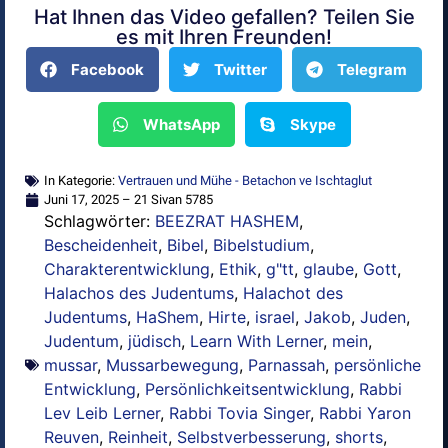
Hat Ihnen das Video gefallen? Teilen Sie
Alternative:
es mit Ihren Freunden!
Facebook
Twitter
Telegram
WhatsApp
Skype
In Kategorie:
Vertrauen und Mühe - Betachon ve Ischtaglut
Juni 17, 2025 – 21 Sivan 5785
Schlagwörter:
BEEZRAT HASHEM
,
Bescheidenheit
,
Bibel
,
Bibelstudium
,
Charakterentwicklung
,
Ethik
,
g"tt
,
glaube
,
Gott
,
Halachos des Judentums
,
Halachot des
Judentums
,
HaShem
,
Hirte
,
israel
,
Jakob
,
Juden
,
Judentum
,
jüdisch
,
Learn With Lerner
,
mein
,
mussar
,
Mussarbewegung
,
Parnassah
,
persönliche
Entwicklung
,
Persönlichkeitsentwicklung
,
Rabbi
Lev Leib Lerner
,
Rabbi Tovia Singer
,
Rabbi Yaron
Reuven
,
Reinheit
,
Selbstverbesserung
,
shorts
,