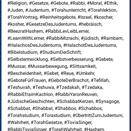
#Religion, #Gesetze, #Gebote, #Rabbi, #Moral, #Ethik,
#Juden, #Judentum, #Torahunterricht, #Torahlektion,
#TorahVortrag, #Reinheitsgebote, #Israel, #koscher,
#kosher, #GesetzeDesJudentums, #hebräisch,
#BeezratHashem, #RabbiLevLeibLerner,
#LearnWithLerner, #RabbiMizrachi, #jüdisch, #Rambam,
#HalachosDesJudentums, #HalachotDesJudentums,
#Bibelstudium, #StudiumDerSchrift,
#Selbstentwicklung, #Selbstverbesserung, #Gebete,
#Mussar, #Mussarbewegung, #Sittsamkeit,
#Bescheidenheit, #Gebet, #Reue, #Umkehr,
#GeboteFürFrauen, #GeboteDerBrachot, #Tefillah,
#Teshuvah, #Teshuwa, #Tzedakah, #Tzedaka,
#RabbiEfraimKachlon, #RabbiYaronReuven,
#JüdischeGeschichten, #SchabbatKerzen, #Synagoge,
#Schabbat, #Shabbat, #Shabbos, #Schabbos,
#Torahstudium, #Torastudium, #ÜbertrittZumJudentum,
#Wahrheit, #TorahGesetze, #ToviaSinger,
#RabbiToviaSinger, #TorahWahrheit, #Hashem,