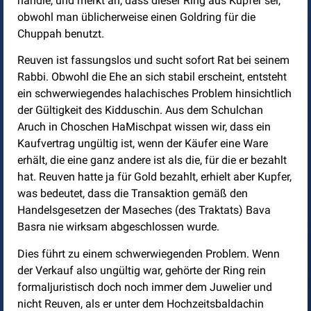
handle, und merkt an, dass dieser Ring aus Kupfer sei,
obwohl man üblicherweise einen Goldring für die
Chuppah benutzt.
Reuven ist fassungslos und sucht sofort Rat bei seinem
Rabbi. Obwohl die Ehe an sich stabil erscheint, entsteht
ein schwerwiegendes halachisches Problem hinsichtlich
der Gültigkeit des Kidduschin. Aus dem Schulchan
Aruch in Choschen HaMischpat wissen wir, dass ein
Kaufvertrag ungültig ist, wenn der Käufer eine Ware
erhält, die eine ganz andere ist als die, für die er bezahlt
hat. Reuven hatte ja für Gold bezahlt, erhielt aber Kupfer,
was bedeutet, dass die Transaktion gemäß den
Handelsgesetzen der Maseches (des Traktats) Bava
Basra nie wirksam abgeschlossen wurde.
Dies führt zu einem schwerwiegenden Problem. Wenn
der Verkauf also ungültig war, gehörte der Ring rein
formaljuristisch doch noch immer dem Juwelier und
nicht Reuven, als er unter dem Hochzeitsbaldachin