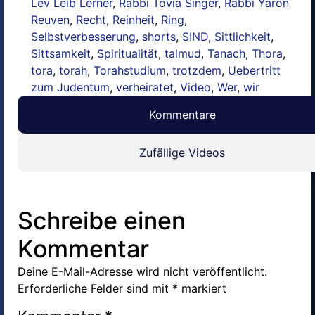
Lev Leib Lerner
,
Rabbi Tovia Singer
,
Rabbi Yaron
Reuven
,
Recht
,
Reinheit
,
Ring
,
Selbstverbesserung
,
shorts
,
SIND
,
Sittlichkeit
,
Sittsamkeit
,
Spiritualität
,
talmud
,
Tanach
,
Thora
,
tora
,
torah
,
Torahstudium
,
trotzdem
,
Uebertritt
zum Judentum
,
verheiratet
,
Video
,
Wer
,
wir
Kommentare
Zufällige Videos
Schreibe einen
Kommentar
Deine E-Mail-Adresse wird nicht veröffentlicht.
Erforderliche Felder sind mit
*
markiert