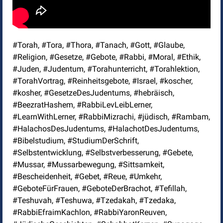
#Torah, #Tora, #Thora, #Tanach, #Gott, #Glaube,
#Religion, #Gesetze, #Gebote, #Rabbi, #Moral, #Ethik,
#Juden, #Judentum, #Torahunterricht, #Torahlektion,
#TorahVortrag, #Reinheitsgebote, #Israel, #koscher,
#kosher, #GesetzeDesJudentums, #hebräisch,
#BeezratHashem, #RabbiLevLeibLerner,
#LearnWithLerner, #RabbiMizrachi, #jüdisch, #Rambam,
#HalachosDesJudentums, #HalachotDesJudentums,
#Bibelstudium, #StudiumDerSchrift,
#Selbstentwicklung, #Selbstverbesserung, #Gebete,
#Mussar, #Mussarbewegung, #Sittsamkeit,
#Bescheidenheit, #Gebet, #Reue, #Umkehr,
#GeboteFürFrauen, #GeboteDerBrachot, #Tefillah,
#Teshuvah, #Teshuwa, #Tzedakah, #Tzedaka,
#RabbiEfraimKachlon, #RabbiYaronReuven,