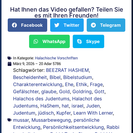
Hat Ihnen das Video gefallen? Teilen Sie
Alternative:
es mit Ihren Freunden!
Facebook
Twitter
Telegram
WhatsApp
Skype
In Kategorie:
Halachische Vorschriften
März 9, 2026 – 20 Adar 5786
Schlagwörter:
BEEZRAT HASHEM
,
Bescheidenheit
,
Bibel
,
Bibelstudium
,
Charakterentwicklung
,
Ehe
,
Ethik
,
Frage
,
Gefälschter
,
glaube
,
Gold
,
Goldring
,
Gott
,
Halachos des Judentums
,
Halachot des
Judentums
,
HaShem
,
hat
,
israel
,
Juden
,
Judentum
,
jüdisch
,
Kupfer
,
Learn With Lerner
,
mussar
,
Mussarbewegung
,
persönliche
Entwicklung
,
Persönlichkeitsentwicklung
,
Rabbi