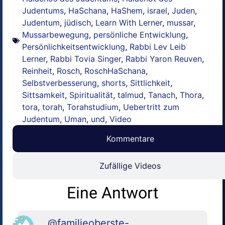
Judentums
,
HaSchana
,
HaShem
,
israel
,
Juden
,
Judentum
,
jüdisch
,
Learn With Lerner
,
mussar
,
Mussarbewegung
,
persönliche Entwicklung
,
Persönlichkeitsentwicklung
,
Rabbi Lev Leib
Lerner
,
Rabbi Tovia Singer
,
Rabbi Yaron Reuven
,
Reinheit
,
Rosch
,
RoschHaSchana
,
Selbstverbesserung
,
shorts
,
Sittlichkeit
,
Sittsamkeit
,
Spiritualität
,
talmud
,
Tanach
,
Thora
,
tora
,
torah
,
Torahstudium
,
Uebertritt zum
Judentum
,
Uman
,
und
,
Video
Kommentare
Zufällige Videos
Eine Antwort
@familieoberste-