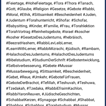
#Feiertage, #HoheFeiertage, #Tora #Thora #Tanach,
#Gott, #Glaube, #Religion #Gesetze, #Gebote #Rabbi,
#Moral, #Ethik, #Sittsamkeit #Bescheidenheit #Juden,
#Judentum #Torahunterricht, #Shofar. #Schofar,
#Babysitting, #Kinder, #Familie, #Frau, #Torahlektion
#TorahVortrag #Reinheitsgebote, #Israel #koscher
#kosher #GesetzeDesJudentums, #hebräisch,
#BeezratHashem, #RabbiLevLeibLerner,
#LearnWithLerner, #RabbiMizrachi, #jüdisch, #Rambam,
#HalachosDesJudentums, #HalachotDesJudentums
#Bibelstudium, #StudiumDerSchrift #Selbstentwicklung,
#Selbstverbesserung, #Gebete #Mussar
#Mussarbewegung, #Sittsamkeit, #Bescheidenheit,
#Gebet, #Reue, #Umkehr, #GeboteFürFrauen,
#GeboteDerBrachot, #Tefillah, #Teshuvah, #Teshuwa,
#Tzedakah, #Tzedaka, #RabbiEfraimKachlon,
#RabbiYaronReuven, #JüdischeGeschichten,
#SchabbatKerzen, #Synagoge #Schabbat ,#Shabbat,
#Shabbos, #Schabbos, #Torahstudium, #Mussar,