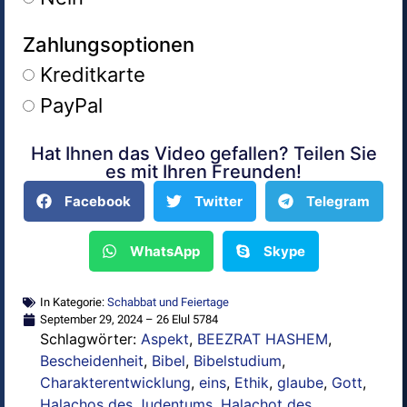
Zahlungsoptionen
Kreditkarte
PayPal
Hat Ihnen das Video gefallen? Teilen Sie
Alternative:
es mit Ihren Freunden!
Facebook
Twitter
Telegram
WhatsApp
Skype
In Kategorie:
Schabbat und Feiertage
September 29, 2024 – 26 Elul 5784
Schlagwörter:
Aspekt
,
BEEZRAT HASHEM
,
Bescheidenheit
,
Bibel
,
Bibelstudium
,
Charakterentwicklung
,
eins
,
Ethik
,
glaube
,
Gott
,
Halachos des Judentums
,
Halachot des