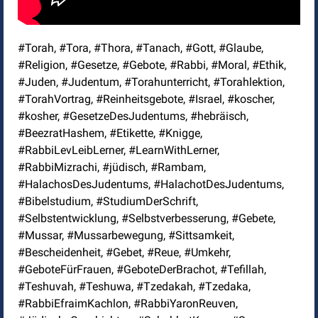
#Torah, #Tora, #Thora, #Tanach, #Gott, #Glaube,
#Religion, #Gesetze, #Gebote, #Rabbi, #Moral, #Ethik,
#Juden, #Judentum, #Torahunterricht, #Torahlektion,
#TorahVortrag, #Reinheitsgebote, #Israel, #koscher,
#kosher, #GesetzeDesJudentums, #hebräisch,
#BeezratHashem, #Etikette, #Knigge,
#RabbiLevLeibLerner, #LearnWithLerner,
#RabbiMizrachi, #jüdisch, #Rambam,
#HalachosDesJudentums, #HalachotDesJudentums,
#Bibelstudium, #StudiumDerSchrift,
#Selbstentwicklung, #Selbstverbesserung, #Gebete,
#Mussar, #Mussarbewegung, #Sittsamkeit,
#Bescheidenheit, #Gebet, #Reue, #Umkehr,
#GeboteFürFrauen, #GeboteDerBrachot, #Tefillah,
#Teshuvah, #Teshuwa, #Tzedakah, #Tzedaka,
#RabbiEfraimKachlon, #RabbiYaronReuven,