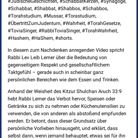
#JüdischeGeschichten, #SchabbatKerzen, #Synagoge,
#Schabbat, #Shabbat, #Shabbos, #Schabbos,
#Torahstudium, #Mussar, #Torastudium,
#ÜbertrittZumJudentum, #Wahrheit, #TorahGesetze,
#ToviaSinger, #RabbiToviaSinger, #TorahWahrheit,
#Hashem, #HaShem, #shorts.
In diesem zum Nachdenken anregenden Video spricht
Rabbi Lev Leib Lerner über die Bedeutung von
gegenseitigem Respekt und gesellschaftlichem
Taktgefühl – gerade auch in scheinbar ganz
persönlichen Bereichen wie dem Essen und Trinken.
Anhand der Weisheit des Kitzur Shulchan Aruch 33:9
hebt Rabbi Lerner das Verbot hervor, Speisen oder
Getränke zu sich zu nehmen oder Küchenutensilien zu
verwenden, die von anderen als abstoßend empfunden
werden. Er betont, dass dieser Grundsatz über
persönliche Vorlieben hinausgeht, und erklärt, dass
selbst dann, wenn jemand behauptet, etwas sei für ihn