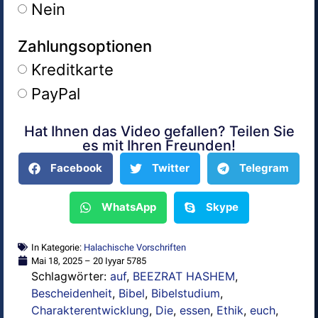
Nein
Zahlungsoptionen
Kreditkarte
PayPal
Hat Ihnen das Video gefallen? Teilen Sie
Alternative:
es mit Ihren Freunden!
Facebook
Twitter
Telegram
WhatsApp
Skype
In Kategorie:
Halachische Vorschriften
Mai 18, 2025 – 20 Iyyar 5785
Schlagwörter:
auf
,
BEEZRAT HASHEM
,
Bescheidenheit
,
Bibel
,
Bibelstudium
,
Charakterentwicklung
,
Die
,
essen
,
Ethik
,
euch
,