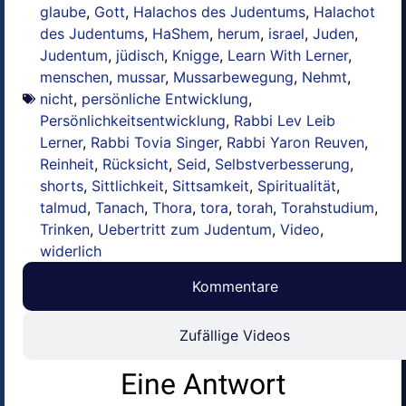
glaube
,
Gott
,
Halachos des Judentums
,
Halachot
des Judentums
,
HaShem
,
herum
,
israel
,
Juden
,
Judentum
,
jüdisch
,
Knigge
,
Learn With Lerner
,
menschen
,
mussar
,
Mussarbewegung
,
Nehmt
,
nicht
,
persönliche Entwicklung
,
Persönlichkeitsentwicklung
,
Rabbi Lev Leib
Lerner
,
Rabbi Tovia Singer
,
Rabbi Yaron Reuven
,
Reinheit
,
Rücksicht
,
Seid
,
Selbstverbesserung
,
shorts
,
Sittlichkeit
,
Sittsamkeit
,
Spiritualität
,
talmud
,
Tanach
,
Thora
,
tora
,
torah
,
Torahstudium
,
Trinken
,
Uebertritt zum Judentum
,
Video
,
widerlich
Kommentare
Zufällige Videos
Eine Antwort