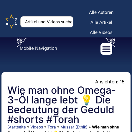
Alle Autoren
Alle Artikel
Alle Videos
Mobile Navigation
Ansichten: 15
Wie man ohne Omega-
3-Öl lange lebt 💡 Die
Bedeutung der Geduld
#shorts #Torah
Startseite
»
Videos
»
Tora
»
Mussar (Ethik)
»
Wie man ohne