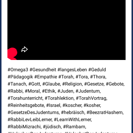
#Omega3 #Gesundheit #langesLeben #Geduld
#Pädagogik #Empathie #Torah, #Tora, #Thora,
#Tanach, #Gott, #Glaube, #Religion, #Gesetze, #Gebote,
#Rabbi, #Moral, #Ethik, #Juden, #Judentum,
#Torahunterricht, #Torahlektion, #TorahVortrag,
#Reinheitsgebote, #Israel, #koscher, #kosher,
#GesetzeDesJudentums, #hebräisch, #BeezratHashem,
#RabbiLevLeibLerner, #LearnWithLerner,
#RabbiMizrachi, #jüdisch, #Rambam,