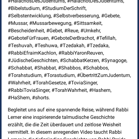
#HalachosDesJudentums, #HalachotDesJudentums,
#Bibelstudium, #StudiumDerSchrift,
#Selbstentwicklung, #Selbstverbesserung, #Gebete,
#Mussar, #Mussarbewegung, #Sittsamkeit,
#Bescheidenheit, #Gebet, #Reue, #Umkehr,
#GeboteFürFrauen, #GeboteDerBrachot, #Tefillah,
#Teshuvah, #Teshuwa, #Tzedakah, #Tzedaka,
#RabbiEfraimKachlon, #RabbiYaronReuven,
#JüdischeGeschichten, #SchabbatKerzen, #Synagoge,
#Schabbat, #Shabbat, #Shabbos, #Schabbos,
#Torahstudium, #Torastudium, #ÜbertrittZumJudentum,
#Wahrheit, #TorahGesetze, #ToviaSinger,
#RabbiToviaSinger, #TorahWahrheit, #Hashem,
#HaShem, #shorts.
Begleitet uns auf eine spannende Reise, während Rabbi
Lerner eine inspirierende talmudische Geschichte
erzählt, die die Zeit überdauert und zeitlose Weisheit
vermittelt. In diesem anregenden Video taucht Rabbi