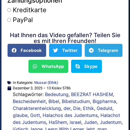
Zahlungsoptionen
Kreditkarte
PayPal
Hat Ihnen das Video gefallen? Teilen Sie
Alternative:
es mit Ihren Freunden!
Facebook
Twitter
Telegram
WhatsApp
Skype
In Kategorie:
Mussar (Ethik)
Dezember 3, 2025 – 13 Kislev 5786
Schlagwörter:
Bedeutung
,
BEEZRAT HASHEM
,
Bescheidenheit
,
Bibel
,
Bibelstudium
,
Bigpharma
,
Charakterentwicklung
,
der
,
Die
,
Ethik
,
Geduld
,
glaube
,
Gott
,
Halachos des Judentums
,
Halachot
des Judentums
,
HaShem
,
israel
,
Juden
,
Judentum
,
jüdisch
,
lange
,
Learn With Lerner
,
lebt
,
man
,