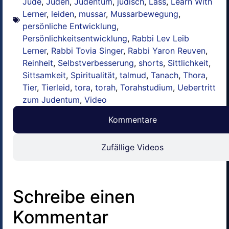
Jude
,
Juden
,
Judentum
,
jüdisch
,
Lass
,
Learn With
Lerner
,
leiden
,
mussar
,
Mussarbewegung
,
persönliche Entwicklung
,
Persönlichkeitsentwicklung
,
Rabbi Lev Leib
Lerner
,
Rabbi Tovia Singer
,
Rabbi Yaron Reuven
,
Reinheit
,
Selbstverbesserung
,
shorts
,
Sittlichkeit
,
Sittsamkeit
,
Spiritualität
,
talmud
,
Tanach
,
Thora
,
Tier
,
Tierleid
,
tora
,
torah
,
Torahstudium
,
Uebertritt
zum Judentum
,
Video
Kommentare
Zufällige Videos
Schreibe einen
Kommentar