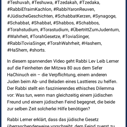
#Teshuvah, #Teshuwa, #Tzedakah, #Tzedaka,
#RabbiEfraimKachlon, #RabbiYaronReuven,
#JüdischeGeschichten, #SchabbatKerzen, #Synagoge,
#Schabbat, #Shabbat, #Shabbos, #Schabbos,
#Torahstudium, #Torastudium, #ÜbertrittZumJudentum,
#Wahrheit, #TorahGesetze, #ToviaSinger,
#RabbiToviaSinger, #TorahWahrheit, #Hashem,
#HaShem, #shorts.
In diesem spannenden Video geht Rabbi Lev Leib Lerner
auf die Feinheiten der Mitzwa 80 aus dem Sefer
HaChinuch ein – die Verpflichtung, einem anderen
Juden beim Ab- und Beladen eines Lasttieres zu helfen.
Der Rabbi stellt ein faszinierendes ethisches Dilemma
vor: Was tun, wenn man gleichzeitig einem jüdischen
Freund und einem jüdischen Feind begegnet, die beide
zur selben Zeit solcherlei Hilfe benötigen?
Rabbi Lerner erklärt, dass das jüdische Gesetz
überraschenderweise vorschreibt, dem Feind zuerst zu