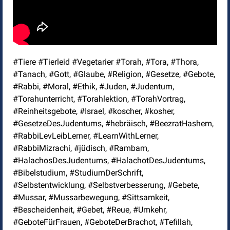
#Tiere #Tierleid #Vegetarier #Torah, #Tora, #Thora,
#Tanach, #Gott, #Glaube, #Religion, #Gesetze, #Gebote,
#Rabbi, #Moral, #Ethik, #Juden, #Judentum,
#Torahunterricht, #Torahlektion, #TorahVortrag,
#Reinheitsgebote, #Israel, #koscher, #kosher,
#GesetzeDesJudentums, #hebräisch, #BeezratHashem,
#RabbiLevLeibLerner, #LearnWithLerner,
#RabbiMizrachi, #jüdisch, #Rambam,
#HalachosDesJudentums, #HalachotDesJudentums,
#Bibelstudium, #StudiumDerSchrift,
#Selbstentwicklung, #Selbstverbesserung, #Gebete,
#Mussar, #Mussarbewegung, #Sittsamkeit,
#Bescheidenheit, #Gebet, #Reue, #Umkehr,
#GeboteFürFrauen, #GeboteDerBrachot, #Tefillah,