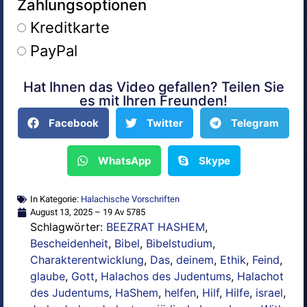
Zahlungsoptionen
Kreditkarte
PayPal
Hat Ihnen das Video gefallen? Teilen Sie
Alternative:
es mit Ihren Freunden!
Facebook
Twitter
Telegram
WhatsApp
Skype
In Kategorie:
Halachische Vorschriften
August 13, 2025 – 19 Av 5785
Schlagwörter:
BEEZRAT HASHEM
,
Bescheidenheit
,
Bibel
,
Bibelstudium
,
Charakterentwicklung
,
Das
,
deinem
,
Ethik
,
Feind
,
glaube
,
Gott
,
Halachos des Judentums
,
Halachot
des Judentums
,
HaShem
,
helfen
,
Hilf
,
Hilfe
,
israel
,