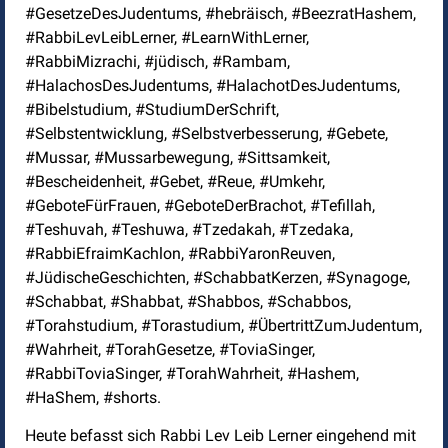
#GesetzeDesJudentums, #hebräisch, #BeezratHashem,
#RabbiLevLeibLerner, #LearnWithLerner,
#RabbiMizrachi, #jüdisch, #Rambam,
#HalachosDesJudentums, #HalachotDesJudentums,
#Bibelstudium, #StudiumDerSchrift,
#Selbstentwicklung, #Selbstverbesserung, #Gebete,
#Mussar, #Mussarbewegung, #Sittsamkeit,
#Bescheidenheit, #Gebet, #Reue, #Umkehr,
#GeboteFürFrauen, #GeboteDerBrachot, #Tefillah,
#Teshuvah, #Teshuwa, #Tzedakah, #Tzedaka,
#RabbiEfraimKachlon, #RabbiYaronReuven,
#JüdischeGeschichten, #SchabbatKerzen, #Synagoge,
#Schabbat, #Shabbat, #Shabbos, #Schabbos,
#Torahstudium, #Torastudium, #ÜbertrittZumJudentum,
#Wahrheit, #TorahGesetze, #ToviaSinger,
#RabbiToviaSinger, #TorahWahrheit, #Hashem,
#HaShem, #shorts.
Heute befasst sich Rabbi Lev Leib Lerner eingehend mit