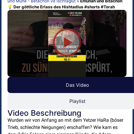
und Mühe - Betachon ve Ischtaglut
»
Emunah und Bitachon
💡 Der göttliche Erlass des Hishtadlus #shorts #Torah
Das Video
Playlist
Video Beschreibung
Wurden wir von Anfang an mit dem Yetzer HaRa (böser
Trieb, schlechte Neigungen) erschaffen? Wie kam es