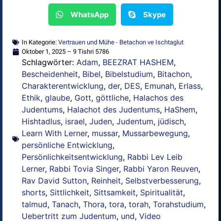
WhatsApp
Skype
In Kategorie:
Vertrauen und Mühe - Betachon ve Ischtaglut
Oktober 1, 2025 – 9 Tishri 5786
Schlagwörter:
Adam
,
BEEZRAT HASHEM
,
Bescheidenheit
,
Bibel
,
Bibelstudium
,
Bitachon
,
Charakterentwicklung
,
der
,
DES
,
Emunah
,
Erlass
,
Ethik
,
glaube
,
Gott
,
göttliche
,
Halachos des
Judentums
,
Halachot des Judentums
,
HaShem
,
Hishtadlus
,
israel
,
Juden
,
Judentum
,
jüdisch
,
Learn With Lerner
,
mussar
,
Mussarbewegung
,
persönliche Entwicklung
,
Persönlichkeitsentwicklung
,
Rabbi Lev Leib
Lerner
,
Rabbi Tovia Singer
,
Rabbi Yaron Reuven
,
Rav David Sutton
,
Reinheit
,
Selbstverbesserung
,
shorts
,
Sittlichkeit
,
Sittsamkeit
,
Spiritualität
,
talmud
,
Tanach
,
Thora
,
tora
,
torah
,
Torahstudium
,
Uebertritt zum Judentum
,
und
,
Video