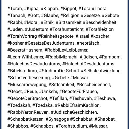
#Torah, #Kippa, #Kippah. #Kippot, #Tora #Thora
#Tanach, #Gott, #Glaube, #Religion #Gesetze, #Gebote
#Rabbi, #Moral, #Ethik, #Sittsamkeit #Bescheidenheit
#Juden, #Judentum #Torahunterricht, #Torahlektion
#TorahVortrag #Reinheitsgebote, #Israel #koscher
#kosher #GesetzeDesJudentums, #hebräisch,
#BeezratHashem, #RabbiLevLeibLerner,
#LearnWithLerner, #RabbiMizrachi, #jüdisch, #Rambam,
#HalachosDesJudentums, #HalachotDesJudentums
#Bibelstudium, #StudiumDerSchrift #Selbstentwicklung,
#Selbstverbesserung, #Gebete #Mussar
#Mussarbewegung, #Sittsamkeit, #Bescheidenheit,
#Gebet, #Reue, #Umkehr, #GeboteFürFrauen,
#GeboteDerBrachot, #Tefillah, #Teshuvah, #Teshuwa,
#Tzedakah, #Tzedaka, #RabbiEfraimKachlon,
#RabbiYaronReuven, #JüdischeGeschichten,
#SchabbatKerzen, #Synagoge #Schabbat ,#Shabbat,
#Shabbos, #Schabbos, #Torahstudium, #Mussar,