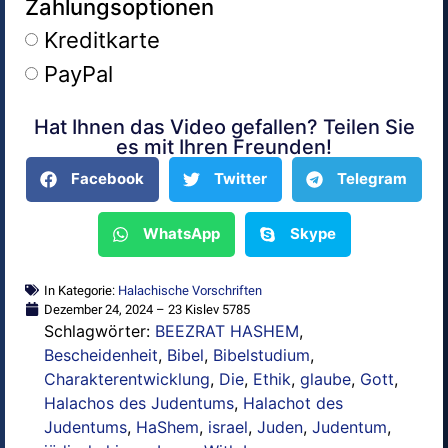
Zahlungsoptionen
Kreditkarte
PayPal
Hat Ihnen das Video gefallen? Teilen Sie
Alternative:
es mit Ihren Freunden!
Facebook
Twitter
Telegram
WhatsApp
Skype
In Kategorie:
Halachische Vorschriften
Dezember 24, 2024 – 23 Kislev 5785
Schlagwörter:
BEEZRAT HASHEM
,
Bescheidenheit
,
Bibel
,
Bibelstudium
,
Charakterentwicklung
,
Die
,
Ethik
,
glaube
,
Gott
,
Halachos des Judentums
,
Halachot des
Judentums
,
HaShem
,
israel
,
Juden
,
Judentum
,