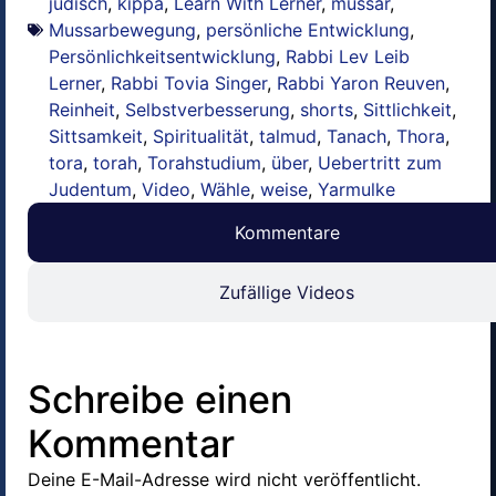
jüdisch
,
kippa
,
Learn With Lerner
,
mussar
,
Mussarbewegung
,
persönliche Entwicklung
,
Persönlichkeitsentwicklung
,
Rabbi Lev Leib
Lerner
,
Rabbi Tovia Singer
,
Rabbi Yaron Reuven
,
Reinheit
,
Selbstverbesserung
,
shorts
,
Sittlichkeit
,
Sittsamkeit
,
Spiritualität
,
talmud
,
Tanach
,
Thora
,
tora
,
torah
,
Torahstudium
,
über
,
Uebertritt zum
Judentum
,
Video
,
Wähle
,
weise
,
Yarmulke
Kommentare
Zufällige Videos
Schreibe einen
Kommentar
Deine E-Mail-Adresse wird nicht veröffentlicht.