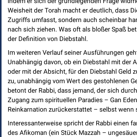
indem er sich der grundlegenden Frage widm
Weisheit der Torah macht er deutlich, dass D
Zugriffs umfasst, sondern auch scheinbar har
nach sich ziehen. Was oft als bloßer Spaß be
der Definition von Diebstahl.
Im weiteren Verlauf seiner Ausführungen geht 
Unabhängig davon, ob ein Diebstahl mit der
oder mit der Absicht, für den Diebstahl Geld z
zu, unabhängig vom Wert des gestohlenen Geg
betont der Rabbi, dass jemand, der sich durc
Zugang zum spirituellen Paradies – Gan Eden –
Reinkarnation zurückerstattet – selbst wenn 
Interessanterweise spricht der Rabbi einen f
des Afikoman (ein Stück Mazzah – ungesäuerte