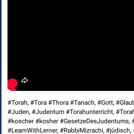
#Torah, #Tora #Thora #Tanach, #Gott, #Glaub
#Juden, #Judentum #Torahunterricht, #Torah
#koscher #kosher #GesetzeDesJudentums, #
#LearnWithLerner, #RabbiMizrachi, #jüdisc