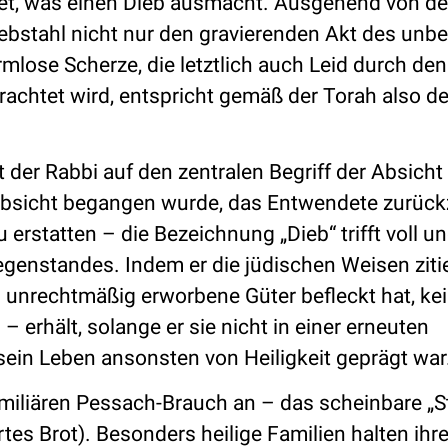
et, was einen Dieb ausmacht. Ausgehend von de
iebstahl nicht nur den gravierenden Akt des unb
mlose Scherze, die letztlich auch Leid durch den
trachtet wird, entspricht gemäß der Torah also 
der Rabbi auf den zentralen Begriff der Absicht 
 Absicht begangen wurde, das Entwendete zurüc
u erstatten – die Bezeichnung „Dieb“ trifft voll u
enstandes. Indem er die jüdischen Weisen zitie
h unrechtmäßig erworbene Güter befleckt hat, ke
 erhält, solange er sie nicht in einer erneuten
sein Leben ansonsten von Heiligkeit geprägt war
amiliären Pessach-Brauch an – das scheinbare „S
s Brot). Besonders heilige Familien halten ihre