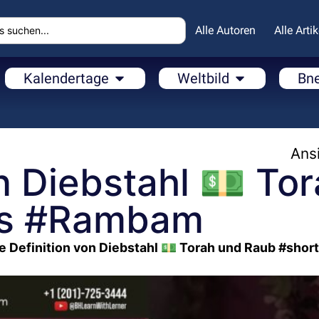
Alle Autoren
Alle Artik
Kalendertage
Weltbild
Bn
Ansi
on Diebstahl 💵 To
ts #Rambam
e Definition von Diebstahl 💵 Torah und Raub #shor