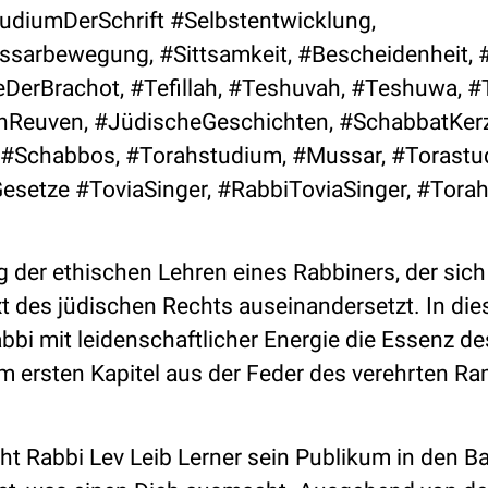
diumDerSchrift #Selbstentwicklung,
sarbewegung, #Sittsamkeit, #Bescheidenheit, 
DerBrachot, #Tefillah, #Teshuvah, #Teshuwa, #
nReuven, #JüdischeGeschichten, #SchabbatKer
#Schabbos, #Torahstudium, #Mussar, #Torastu
setze #ToviaSinger, #RabbiToviaSinger, #Torah
 der ethischen Lehren eines Rabbiners, der sic
 des jüdischen Rechts auseinandersetzt. In di
bbi mit leidenschaftlicher Energie die Essenz de
em ersten Kapitel aus der Feder des verehrten R
t Rabbi Lev Leib Lerner sein Publikum in den B