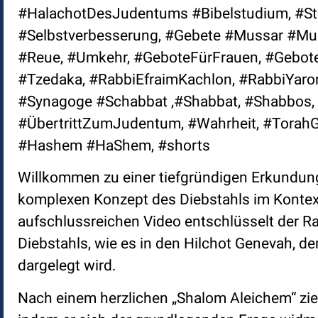
#HalachotDesJudentums #Bibelstudium, #Stu
#Selbstverbesserung, #Gebete #Mussar #Mus
#Reue, #Umkehr, #GeboteFürFrauen, #Gebote
#Tzedaka, #RabbiEfraimKachlon, #RabbiYaro
#Synagoge #Schabbat ,#Shabbat, #Shabbos, 
#ÜbertrittZumJudentum, #Wahrheit, #TorahGe
#Hashem #HaShem, #shorts
Willkommen zu einer tiefgründigen Erkundung
komplexen Konzept des Diebstahls im Kontext
aufschlussreichen Video entschlüsselt der Ra
Diebstahls, wie es in den Hilchot Genevah, d
dargelegt wird.
Nach einem herzlichen „Shalom Aleichem“ zieh