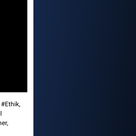
#Ethik,
l
er,