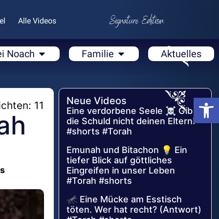
el
Alle Videos
ei Noach
Familie
Aktuelles
Open
Neue Videos
chten: 11
Eine verdorbene Seele ☠️ Gib
rah
die Schuld nicht deinen Eltern!
#shorts #Torah
Emunah und Bitachon 💡 Ein
tiefer Blick auf göttliches
ts
Eingreifen in unser Leben
#Torah #shorts
🦟 Eine Mücke am Esstisch
töten. Wer hat recht? (Antwort)