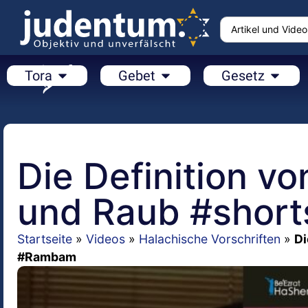
Tora
Gebet
Gesetz
Die Definition v
und Raub #shor
Startseite
»
Videos
»
Halachische Vorschriften
»
Di
#Rambam