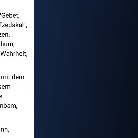
#Gebet,
Tzedakah,
zen,
dium,
Wahrheit,
h mit dem
esem
s
ambam,
ann,