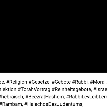
e, #Religion #Gesetze, #Gebote #Rabbi, #Moral, 
lektion #TorahVortrag #Reinheitsgebote, #Israe
hebräisch, #BeezratHashem, #RabbiLevLeibLern
h, #Rambam, #HalachosDesJudentums,