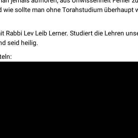
man jemals aufhören, aus Unwissenheit Fehler z
d wie sollte man ohne Torahstudium überhaupt 
 Rabbi Lev Leib Lerner. Studiert die Lehren uns
d seid heilig.
teln: