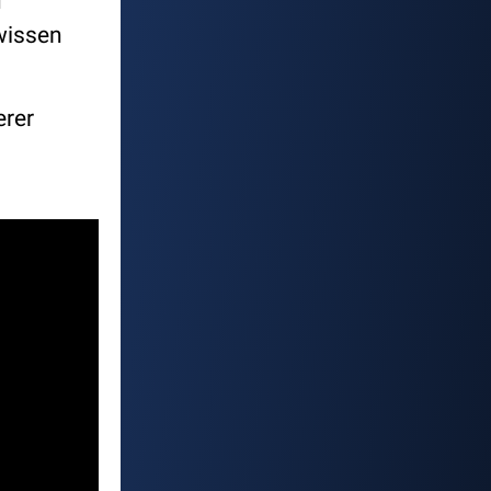
u
wissen
erer