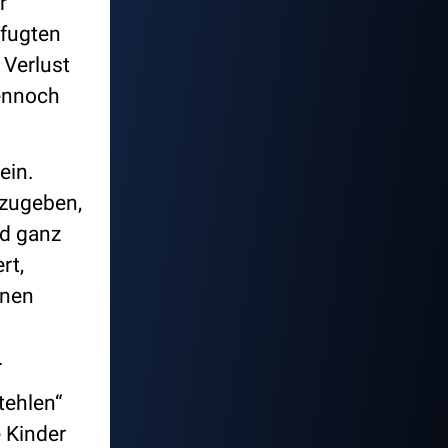
r
efugten
 Verlust
dennoch
ein.
kzugeben,
nd ganz
rt,
inen
.
tehlen“
 Kinder