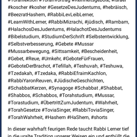
#koscher #kosher #GesetzeDesJudentums, #hebräisch,
#BeezratHashem, #RabbiLevLeibLerner,
#LearnWithLerner, #RabbiMizrachi, #jüdisch, #Rambam,
#HalachosDesJudentums, #HalachotDesJudentums
#Bibelstudium, #StudiumDerSchrift #Selbstentwicklung,
#Selbstverbesserung, #Gebete #Mussar
#Mussarbewegung, #Sittsamkeit, #Bescheidenheit,
#Gebet, #Reue, #Umkehr, #GeboteFürFrauen,
#GeboteDerBrachot, #Tefillah, #Teshuvah, #Teshuwa,
#Tzedakah, #Tzedaka, #RabbiEfraimKachlon,
#RabbiYaronReuven, #JüdischeGeschichten,
#SchabbatKerzen, #Synagoge #Schabbat ,#Shabbat,
#Shabbos, #Schabbos, #Torahstudium, #Mussar,
#Torastudium, #ÜbertrittZumJudentum, #Wahrheit,
#TorahGesetze #ToviaSinger, #RabbiToviaSinger,
#TorahWahrheit, #Hashem #HaShem, #shorts
In dieser wahrhaft feurigen Rede taucht Rabbi Lerner tief
in die uralte Tradition unserer Weisen ein und enthüllt die