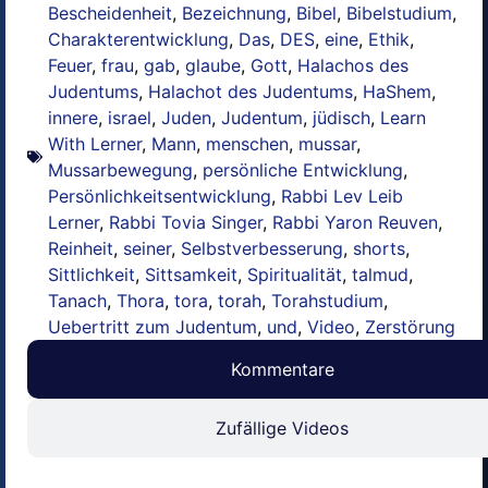
Bescheidenheit
,
Bezeichnung
,
Bibel
,
Bibelstudium
,
Charakterentwicklung
,
Das
,
DES
,
eine
,
Ethik
,
Feuer
,
frau
,
gab
,
glaube
,
Gott
,
Halachos des
Judentums
,
Halachot des Judentums
,
HaShem
,
innere
,
israel
,
Juden
,
Judentum
,
jüdisch
,
Learn
With Lerner
,
Mann
,
menschen
,
mussar
,
Mussarbewegung
,
persönliche Entwicklung
,
Persönlichkeitsentwicklung
,
Rabbi Lev Leib
Lerner
,
Rabbi Tovia Singer
,
Rabbi Yaron Reuven
,
Reinheit
,
seiner
,
Selbstverbesserung
,
shorts
,
Sittlichkeit
,
Sittsamkeit
,
Spiritualität
,
talmud
,
Tanach
,
Thora
,
tora
,
torah
,
Torahstudium
,
Uebertritt zum Judentum
,
und
,
Video
,
Zerstörung
Kommentare
Zufällige Videos