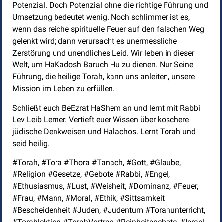
Potenzial. Doch Potenzial ohne die richtige Führung und
Umsetzung bedeutet wenig. Noch schlimmer ist es,
wenn das reiche spirituelle Feuer auf den falschen Weg
gelenkt wird; dann verursacht es unermessliche
Zerstörung und unendliches Leid. Wir leben in dieser
Welt, um HaKadosh Baruch Hu zu dienen. Nur Seine
Führung, die heilige Torah, kann uns anleiten, unsere
Mission im Leben zu erfüllen.
Schließt euch BeEzrat HaShem an und lernt mit Rabbi
Lev Leib Lerner. Vertieft euer Wissen über koschere
jüdische Denkweisen und Halachos. Lernt Torah und
seid heilig.
#Torah, #Tora #Thora #Tanach, #Gott, #Glaube,
#Religion #Gesetze, #Gebote #Rabbi, #Engel,
#Ethusiasmus, #Lust, #Weisheit, #Dominanz, #Feuer,
#Frau, #Mann, #Moral, #Ethik, #Sittsamkeit
#Bescheidenheit #Juden, #Judentum #Torahunterricht,
#Torahlektion #TorahVortrag #Reinheitsgebote, #Israel