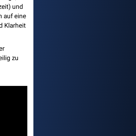
eit) und
 auf eine
d Klarheit
er
ilig zu