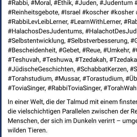
#Rabbi, #Moral, #Ethik, #Juden, #Judentum #
#Reinheitsgebote, #Israel #koscher #koshe
#RabbiLevLeibLerner, #LearnWithLerner, #Ra
#HalachosDesJudentums, #HalachotDesJude
#Selbstentwicklung, #Selbstverbesserung, 
#Bescheidenheit, #Gebet, #Reue, #Umkehr, #
#Teshuvah, #Teshuwa, #Tzedakah, #Tzedaka
#JüdischeGeschichten, #SchabbatKerzen, #
#Torahstudium, #Mussar, #Torastudium, #Üb
#ToviaSinger, #RabbiToviaSinger, #TorahWa
In einer Welt, die der Talmud mit einem finste
die vielschichtigen Parallelen zwischen der
Menschen, der sich im Dunkeln verirrt – um
wilden Tieren.