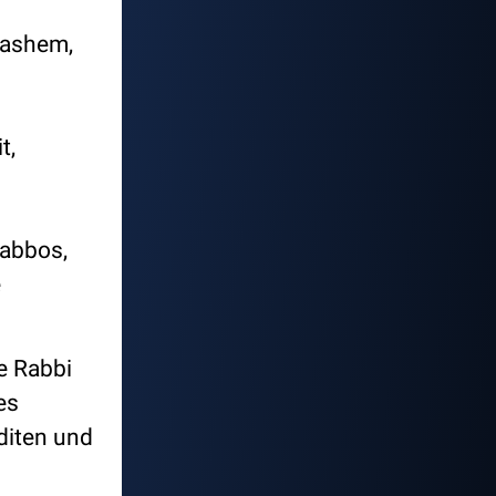
Hashem,
t,
abbos,
e
se Rabbi
es
diten und