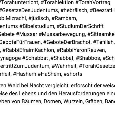
Torahunterricht, #Torahlektion #TorahVortrag
r #GesetzeDesJudentums, #hebräisch, #Beezrat
bbiMizrachi, #jüdisch, #Rambam,
ntums #Bibelstudium, #StudiumDerSchrift
#Gebete #Mussar #Mussarbewegung, #Sittsamkei
GeboteFürFrauen, #GeboteDerBrachot, #Tefillah,
, #RabbiEfraimKachlon, #RabbiYaronReuven,
Synagoge #Schabbat ,#Shabbat, #Shabbos, #Sch
ertrittZumJudentum, #Wahrheit, #TorahGesetz
hrheit, #Hashem #HaShem, #shorts
ren Wald bei Nacht vergleicht, erforscht der wei
 Reise des Lebens und den Herausforderungen ein
geben von Bäumen, Dornen, Wurzeln, Gräben, Ban