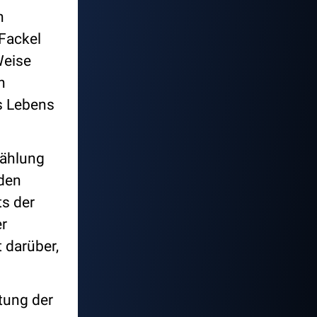
n
Fackel
Weise
n
s Lebens
zählung
nden
ts der
er
 darüber,
utung der