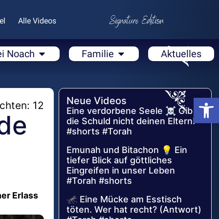
el
Alle Videos
ei Noach
Familie
Aktuelles
Open
Neue Videos
chten: 12
Eine verdorbene Seele ☠️ Gib
ude
die Schuld nicht deinen Eltern!
#shorts #Torah
Emunah und Bitachon 💡 Ein
tiefer Blick auf göttliches
Eingreifen in unser Leben
#Torah #shorts
her Erlass
🦟 Eine Mücke am Esstisch
töten. Wer hat recht? (Antwort)