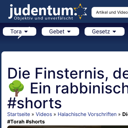
Tora
Gebet
Gesetz
Die Finsternis, 
🌳 Ein rabbinisc
#shorts
Startseite
»
Videos
»
Halachische Vorschriften
»
Di
#Torah #shorts