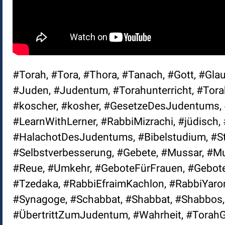
#Torah, #Tora, #Thora, #Tanach, #Gott, #Glau
#Juden, #Judentum, #Torahunterricht, #Torahl
#koscher, #kosher, #GesetzeDesJudentums, 
#LearnWithLerner, #RabbiMizrachi, #jüdisc
#HalachotDesJudentums, #Bibelstudium, #St
#Selbstverbesserung, #Gebete, #Mussar, #Mu
#Reue, #Umkehr, #GeboteFürFrauen, #Gebote
#Tzedaka, #RabbiEfraimKachlon, #RabbiYaro
#Synagoge, #Schabbat, #Shabbat, #Shabbos,
#ÜbertrittZumJudentum, #Wahrheit, #TorahGe