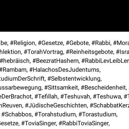
be, #Religion, #Gesetze, #Gebote, #Rabbi, #Moral
ektion, #TorahVortrag, #Reinheitsgebote, #Isra
#hebräisch, #BeezratHashem, #RabbiLevLeibLer
h, #Rambam, #HalachosDesJudentums,
udiumDerSchrift, #Selbstentwicklung,
ssarbewegung, #Sittsamkeit, #Bescheidenheit, 
DerBrachot, #Tefillah, #Teshuvah, #Teshuwa, #
nReuven, #JüdischeGeschichten, #SchabbatKer
 #Schabbos, #Torahstudium, #Torastudium,
setze, #ToviaSinger, #RabbiToviaSinger,