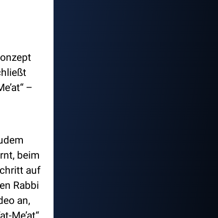
Konzept
hließt
Me’at“ –
Zudem
rnt, beim
hritt auf
nen Rabbi
deo an,
at-Me’at“