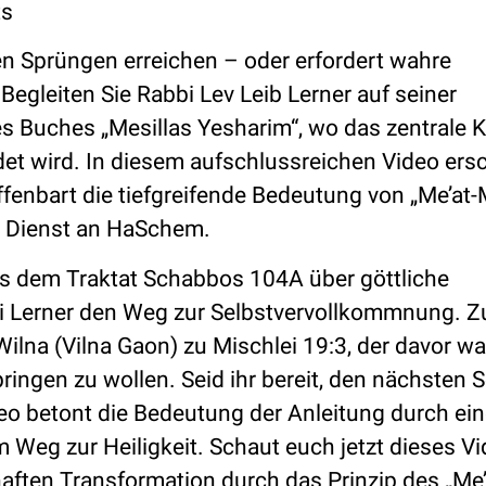
ts
en Sprüngen erreichen – oder erfordert wahre
egleiten Sie Rabbi Lev Leib Lerner auf seiner
es Buches „Mesillas Yesharim“, wo das zentrale 
t wird. In diesem aufschlussreichen Video ersc
fenbart die tiefgreifende Bedeutung von „Me’at-
im Dienst an HaSchem.
us dem Traktat Schabbos 104A über göttliche
bbi Lerner den Weg zur Selbstvervollkommnung. 
lna (Vilna Gaon) zu Mischlei 19:3, der davor wa
ingen zu wollen. Seid ihr bereit, den nächsten Sc
deo betont die Bedeutung der Anleitung durch ei
 Weg zur Heiligkeit. Schaut euch jetzt dieses Vi
ften Transformation durch das Prinzip des „Me’