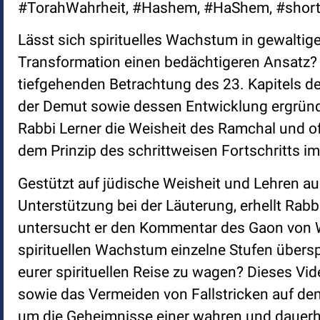
#TorahWahrheit, #Hashem, #HaShem, #shor
Lässt sich spirituelles Wachstum in gewaltig
Transformation einen bedächtigeren Ansatz? B
tiefgehenden Betrachtung des 23. Kapitels d
der Demut sowie dessen Entwicklung ergründe
Rabbi Lerner die Weisheit des Ramchal und of
dem Prinzip des schrittweisen Fortschritts 
Gestützt auf jüdische Weisheit und Lehren a
Unterstützung bei der Läuterung, erhellt Ra
untersucht er den Kommentar des Gaon von Wi
spirituellen Wachstum einzelne Stufen überspr
eurer spirituellen Reise zu wagen? Dieses Vi
sowie das Vermeiden von Fallstricken auf dem
um die Geheimnisse einer wahren und dauerha