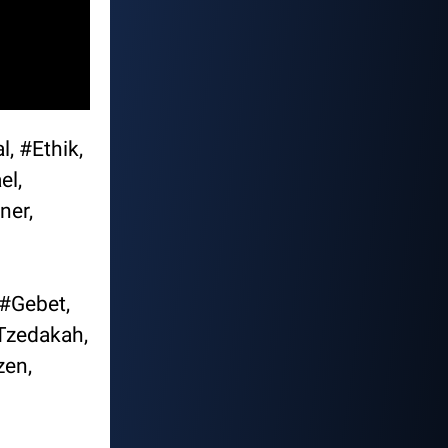
, #Ethik,
el,
ner,
#Gebet,
Tzedakah,
zen,