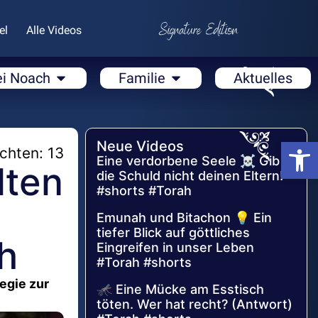
el
Alle Videos
ei Noach
Familie
Aktuelles
Open
Neue Videos
chten: 13
Eine verdorbene Seele ☠️ Gib
lten
die Schuld nicht deinen Eltern!
#shorts #Torah
Emunah und Bitachon 💡 Ein
tiefer Blick auf göttliches
h
Eingreifen in unser Leben
#Torah #shorts
tegie zur
🦟 Eine Mücke am Esstisch
töten. Wer hat recht? (Antwort)