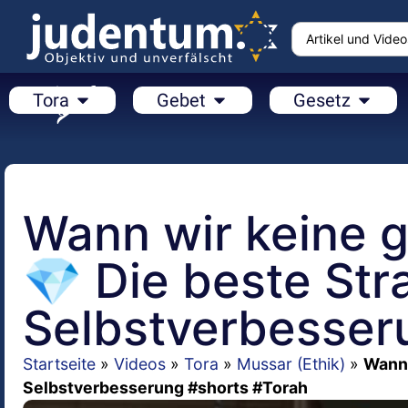
Tora
Gebet
Gesetz
Wann wir keine gö
💎 Die beste Str
Selbstverbesser
Startseite
»
Videos
»
Tora
»
Mussar (Ethik)
»
Wann 
Selbstverbesserung #shorts #Torah