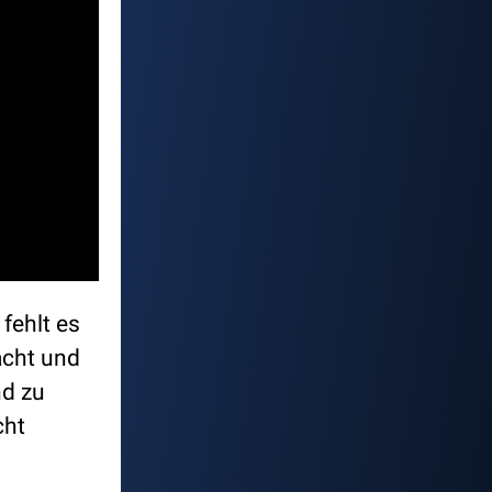
fehlt es
acht und
nd zu
cht