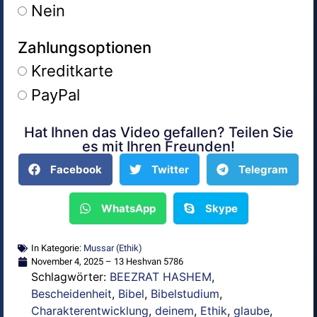
Nein
Zahlungsoptionen
Kreditkarte
PayPal
Hat Ihnen das Video gefallen? Teilen Sie
Alternative:
es mit Ihren Freunden!
Facebook
Twitter
Telegram
WhatsApp
Skype
In Kategorie:
Mussar (Ethik)
November 4, 2025 – 13 Heshvan 5786
Schlagwörter:
BEEZRAT HASHEM
,
Bescheidenheit
,
Bibel
,
Bibelstudium
,
Charakterentwicklung
,
deinem
,
Ethik
,
glaube
,