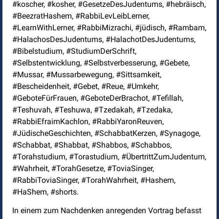
#koscher, #kosher, #GesetzeDesJudentums, #hebräisch,
#BeezratHashem, #RabbiLevLeibLerner,
#LearnWithLerner, #RabbiMizrachi, #jüdisch, #Rambam,
#HalachosDesJudentums, #HalachotDesJudentums,
#Bibelstudium, #StudiumDerSchrift,
#Selbstentwicklung, #Selbstverbesserung, #Gebete,
#Mussar, #Mussarbewegung, #Sittsamkeit,
#Bescheidenheit, #Gebet, #Reue, #Umkehr,
#GeboteFürFrauen, #GeboteDerBrachot, #Tefillah,
#Teshuvah, #Teshuwa, #Tzedakah, #Tzedaka,
#RabbiEfraimKachlon, #RabbiYaronReuven,
#JüdischeGeschichten, #SchabbatKerzen, #Synagoge,
#Schabbat, #Shabbat, #Shabbos, #Schabbos,
#Torahstudium, #Torastudium, #ÜbertrittZumJudentum,
#Wahrheit, #TorahGesetze, #ToviaSinger,
#RabbiToviaSinger, #TorahWahrheit, #Hashem,
#HaShem, #shorts.
In einem zum Nachdenken anregenden Vortrag befasst