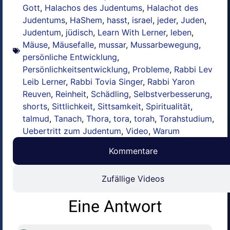
Gott
,
Halachos des Judentums
,
Halachot des
Judentums
,
HaShem
,
hasst
,
israel
,
jeder
,
Juden
,
Judentum
,
jüdisch
,
Learn With Lerner
,
leben
,
Mäuse
,
Mäusefalle
,
mussar
,
Mussarbewegung
,
persönliche Entwicklung
,
Persönlichkeitsentwicklung
,
Probleme
,
Rabbi Lev
Leib Lerner
,
Rabbi Tovia Singer
,
Rabbi Yaron
Reuven
,
Reinheit
,
Schädling
,
Selbstverbesserung
,
shorts
,
Sittlichkeit
,
Sittsamkeit
,
Spiritualität
,
talmud
,
Tanach
,
Thora
,
tora
,
torah
,
Torahstudium
,
Uebertritt zum Judentum
,
Video
,
Warum
Kommentare
Zufällige Videos
Eine Antwort