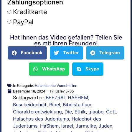
Zahlungsoptionen
Kreditkarte
PayPal
Hat Ihnen das Video gefallen? Teilen Sie
Alternative:
es mit Ihren Freunden!
Facebook
Twitter
Telegram
WhatsApp
Skype
In Kategorie:
Halachische Vorschriften
Dezember 18, 2024 – 17 Kislev 5785
Schlagwörter:
BEEZRAT HASHEM
,
Bescheidenheit
,
Bibel
,
Bibelstudium
,
Charakterentwicklung
,
Die
,
Ethik
,
glaube
,
Gott
,
Halachos des Judentums
,
Halachot des
Judentums
,
HaShem
,
israel
,
Jarmulke
,
Juden
,