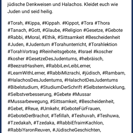
jüdische Denkweisen und Halachos. Kleidet euch wie
Juden und seid heilig.
#Torah, #Kippa, #Kippah. #Kippot, #Tora #Thora
#Tanach, #Gott, #Glaube, #Religion #Gesetze, #Gebote
#Rabbi, #Moral, #Ethik, #Sittsamkeit #Bescheidenheit
#Juden, #Judentum #Torahunterricht, #Torahlektion
#TorahVortrag #Reinheitsgebote, #Israel #koscher
#kosher #GesetzeDesJudentums, #hebräisch,
#BeezratHashem, #RabbiLevLeibLerner,
#LearnWithLerner, #RabbiMizrachi, #jüdisch, #Rambam,
#HalachosDesJudentums, #HalachotDesJudentums
#Bibelstudium, #StudiumDerSchrift #Selbstentwicklung,
#Selbstverbesserung, #Gebete #Mussar
#Mussarbewegung, #Sittsamkeit, #Bescheidenheit,
#Gebet, #Reue, #Umkehr, #GeboteFürFrauen,
#GeboteDerBrachot, #Tefillah, #Teshuvah, #Teshuwa,
#Tzedakah, #Tzedaka, #RabbiEfraimKachlon,
#RabbiYaronReuven, #JüdischeGeschichten,