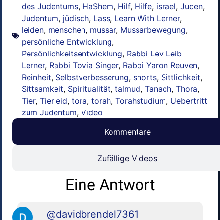
des Judentums
,
HaShem
,
Hilf
,
Hilfe
,
israel
,
Juden
,
Judentum
,
jüdisch
,
Lass
,
Learn With Lerner
,
leiden
,
menschen
,
mussar
,
Mussarbewegung
,
persönliche Entwicklung
,
Persönlichkeitsentwicklung
,
Rabbi Lev Leib
Lerner
,
Rabbi Tovia Singer
,
Rabbi Yaron Reuven
,
Reinheit
,
Selbstverbesserung
,
shorts
,
Sittlichkeit
,
Sittsamkeit
,
Spiritualität
,
talmud
,
Tanach
,
Thora
,
Tier
,
Tierleid
,
tora
,
torah
,
Torahstudium
,
Uebertritt
zum Judentum
,
Video
Kommentare
Zufällige Videos
Eine Antwort
@davidbrendel7361