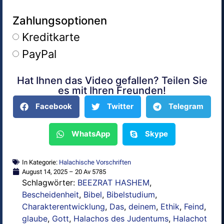
Zahlungsoptionen
Kreditkarte
PayPal
Hat Ihnen das Video gefallen? Teilen Sie
Alternative:
es mit Ihren Freunden!
Facebook
Twitter
Telegram
WhatsApp
Skype
In Kategorie:
Halachische Vorschriften
August 14, 2025 – 20 Av 5785
Schlagwörter:
BEEZRAT HASHEM
,
Bescheidenheit
,
Bibel
,
Bibelstudium
,
Charakterentwicklung
,
Das
,
deinem
,
Ethik
,
Feind
,
glaube
,
Gott
,
Halachos des Judentums
,
Halachot