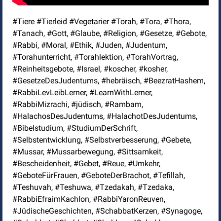
#Tiere #Tierleid #Vegetarier #Torah, #Tora, #Thora,
#Tanach, #Gott, #Glaube, #Religion, #Gesetze, #Gebote,
#Rabbi, #Moral, #Ethik, #Juden, #Judentum,
#Torahunterricht, #Torahlektion, #TorahVortrag,
#Reinheitsgebote, #Israel, #koscher, #kosher,
#GesetzeDesJudentums, #hebräisch, #BeezratHashem,
#RabbiLevLeibLerner, #LearnWithLerner,
#RabbiMizrachi, #jüdisch, #Rambam,
#HalachosDesJudentums, #HalachotDesJudentums,
#Bibelstudium, #StudiumDerSchrift,
#Selbstentwicklung, #Selbstverbesserung, #Gebete,
#Mussar, #Mussarbewegung, #Sittsamkeit,
#Bescheidenheit, #Gebet, #Reue, #Umkehr,
#GeboteFürFrauen, #GeboteDerBrachot, #Tefillah,
#Teshuvah, #Teshuwa, #Tzedakah, #Tzedaka,
#RabbiEfraimKachlon, #RabbiYaronReuven,
#JüdischeGeschichten, #SchabbatKerzen, #Synagoge,