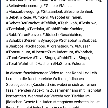
#Selbstverbesserung, #Gebete #Mussar
#Mussarbewegung, #Sittsamkeit, #Bescheidenheit,
#Gebet, #Reue, #Umkehr, #GeboteFürFrauen,
#GeboteDerBrachot, #Tefillah, #Teshuvah, #Teshuwa,
#Tzedakah, #Tzedaka, #RabbiEfraimKachlon,
#RabbiYaronReuven, #JüdischeGeschichten,
#SchabbatKerzen, #Synagoge #Schabbat ,#Shabbat,
#Shabbos, #Schabbos, #Torahstudium, #Mussar,
#Torastudium, #ÜbertrittZumJudentum, #Wahrheit,
#TorahGesetze #ToviaSinger, #RabbiToviaSinger,
#TorahWahrheit, #Hashem #HaShem, #shorts
In diesem faszinierenden Video taucht Rabbi Lev Leib
Lerner in die facettenreiche Welt der jüdischen
Speisegesetze (Kaschrut) ein, wobei er sich auf einen
faszinierenden Aspekt im Zusammenhang mit Fischblut
konzentriert. Während der Verzehr von Tierblut im
jüdischen Gesetz für Juden strengstens verboten ist, ist
ihnen Fischblut jedoch zum Verzehr erlaubt.