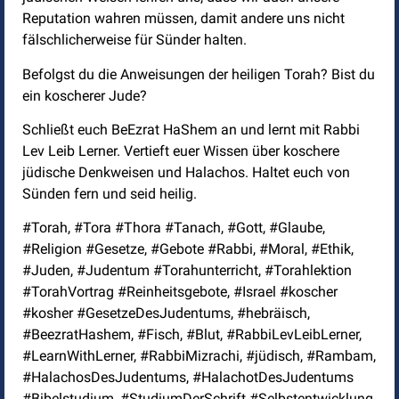
Reputation wahren müssen, damit andere uns nicht
fälschlicherweise für Sünder halten.
Befolgst du die Anweisungen der heiligen Torah? Bist du
ein koscherer Jude?
Schließt euch BeEzrat HaShem an und lernt mit Rabbi
Lev Leib Lerner. Vertieft euer Wissen über koschere
jüdische Denkweisen und Halachos. Haltet euch von
Sünden fern und seid heilig.
#Torah, #Tora #Thora #Tanach, #Gott, #Glaube,
#Religion #Gesetze, #Gebote #Rabbi, #Moral, #Ethik,
#Juden, #Judentum #Torahunterricht, #Torahlektion
#TorahVortrag #Reinheitsgebote, #Israel #koscher
#kosher #GesetzeDesJudentums, #hebräisch,
#BeezratHashem, #Fisch, #Blut, #RabbiLevLeibLerner,
#LearnWithLerner, #RabbiMizrachi, #jüdisch, #Rambam,
#HalachosDesJudentums, #HalachotDesJudentums
#Bibelstudium, #StudiumDerSchrift #Selbstentwicklung,