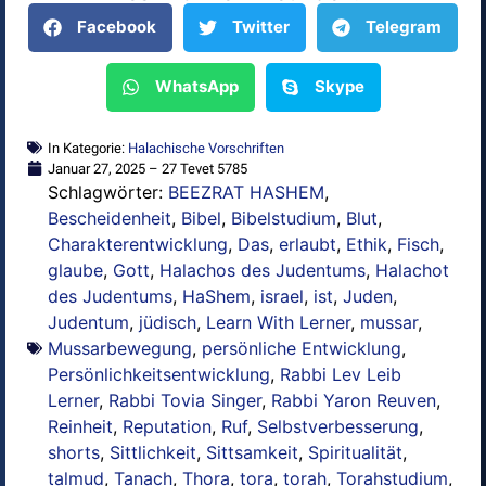
Facebook
Twitter
Telegram
WhatsApp
Skype
In Kategorie:
Halachische Vorschriften
Januar 27, 2025 – 27 Tevet 5785
Schlagwörter:
BEEZRAT HASHEM
,
Bescheidenheit
,
Bibel
,
Bibelstudium
,
Blut
,
Charakterentwicklung
,
Das
,
erlaubt
,
Ethik
,
Fisch
,
glaube
,
Gott
,
Halachos des Judentums
,
Halachot
des Judentums
,
HaShem
,
israel
,
ist
,
Juden
,
Judentum
,
jüdisch
,
Learn With Lerner
,
mussar
,
Mussarbewegung
,
persönliche Entwicklung
,
Persönlichkeitsentwicklung
,
Rabbi Lev Leib
Lerner
,
Rabbi Tovia Singer
,
Rabbi Yaron Reuven
,
Reinheit
,
Reputation
,
Ruf
,
Selbstverbesserung
,
shorts
,
Sittlichkeit
,
Sittsamkeit
,
Spiritualität
,
talmud
,
Tanach
,
Thora
,
tora
,
torah
,
Torahstudium
,